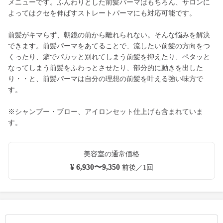
メニューです。ふんわりとした前髪パーマはもちろん、サロンに
よってはクセを伸ばすストレートパーマにも対応可能です。
前髪がキマらず、朝鏡の前から離れられない。そんな悩みを解決
できます。前髪パーマをあてることで、流したい前髪の方向をつ
くったり、癖でパカッと別れてしまう前髪を抑えたり、ペタッと
なってしまう前髪をふわっとさせたり、部分的に動きを出した
り・・と、前髪パーマは自分の理想の前髪を叶える強い味方で
す。
※シャンプー・ブロー、アイロンセット仕上げも含まれていま
す。
美容室の通常価格
¥ 6,930〜9,350
前後／1回