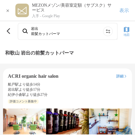
MEZONメゾン/美容室定額（サブスク）サ
×
表示
ービス
入手 -
Google Play
岩出
前髪カットパーマ
地図
和歌山 岩出の前髪カットパーマ
ACRI organic hair salon
詳細
船戸駅より徒歩14分
岩出駅より徒歩17分
紀伊小倉駅より徒歩27分
評価コメント募集中