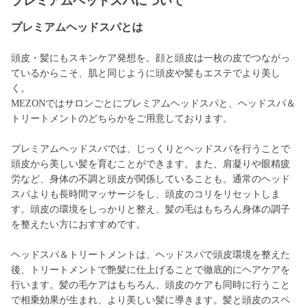
プレミアムヘッドスパについて
プレミアムヘッドスパとは
頭皮・髪にもスキンケア発想を。顔と頭皮は一枚の皮でつながっ
ているからこそ、肌と同じように頭皮や髪もエステでより美し
く。
MEZONではサロンごとにプレミアムヘッドスパと、ヘッドスパ＆
トリートメントのどちらかをご用意しております。
プレミアムヘッドスパでは、じっくりとヘッドスパを行うことで
頭皮から美しい髪を育むことができます。また、肩凝りや眼精疲
労など、身体の不調と頭皮が関係していることも。通常のヘッド
スパよりも長時間マッサージをし、頭皮のコリをリセットしま
す。頭皮の環境をしっかりと整え、髪の毛はもちろん身体の調子
を整えたい方におすすめです。
ヘッドスパ＆トリートメントは、ヘッドスパで頭皮環境を整えた
後、トリートメントで艶髪に仕上げることで徹底的にヘアケアを
行います。髪の毛ケアはもちろん、頭皮のケアも同時に行うこと
で相乗効果が生まれ、より美しい髪に導きます。髪と頭皮のスペ