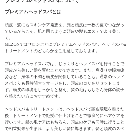
プレミアムヘッドスパについて
プレミアムヘッドスパとは
頭皮・髪にもスキンケア発想を。顔と頭皮は一枚の皮でつながっ
ているからこそ、肌と同じように頭皮や髪もエステでより美し
く。
MEZONではサロンごとにプレミアムヘッドスパと、ヘッドスパ＆
トリートメントのどちらかをご用意しております。
プレミアムヘッドスパでは、じっくりとヘッドスパを行うことで
頭皮から美しい髪を育むことができます。また、肩凝りや眼精疲
労など、身体の不調と頭皮が関係していることも。通常のヘッド
スパよりも長時間マッサージをし、頭皮のコリをリセットしま
す。頭皮の環境をしっかりと整え、髪の毛はもちろん身体の調子
を整えたい方におすすめです。
ヘッドスパ＆トリートメントは、ヘッドスパで頭皮環境を整えた
後、トリートメントで艶髪に仕上げることで徹底的にヘアケアを
行います。髪の毛ケアはもちろん、頭皮のケアも同時に行うこと
で相乗効果が生まれ、より美しい髪に導きます。髪と頭皮のスペ