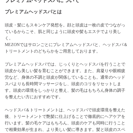
プレミアムヘッドスパについて
プレミアムヘッドスパとは
頭皮・髪にもスキンケア発想を。顔と頭皮は一枚の皮でつながっ
ているからこそ、肌と同じように頭皮や髪もエステでより美し
く。
MEZONではサロンごとにプレミアムヘッドスパと、ヘッドスパ＆
トリートメントのどちらかをご用意しております。
プレミアムヘッドスパでは、じっくりとヘッドスパを行うことで
頭皮から美しい髪を育むことができます。また、肩凝りや眼精疲
労など、身体の不調と頭皮が関係していることも。通常のヘッド
スパよりも長時間マッサージをし、頭皮のコリをリセットしま
す。頭皮の環境をしっかりと整え、髪の毛はもちろん身体の調子
を整えたい方におすすめです。
ヘッドスパ＆トリートメントは、ヘッドスパで頭皮環境を整えた
後、トリートメントで艶髪に仕上げることで徹底的にヘアケアを
行います。髪の毛ケアはもちろん、頭皮のケアも同時に行うこと
で相乗効果が生まれ、より美しい髪に導きます。髪と頭皮のスペ