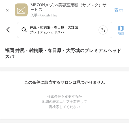
MEZONメゾン/美容室定額（サブスク）サ
×
表示
ービス
入手 -
Google Play
井尻・雑餉隈・春日原・大野城
プレミアムヘッドスパ
地図
福岡 井尻・雑餉隈・春日原・大野城のプレミアムヘッド
スパ
この条件に該当するサロンは見つかりません
検索条件を変更するか
地図の表示エリアを変更して
再検索してください