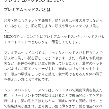
プレミアムヘッドスパについて
プレミアムヘッドスパとは
頭皮・髪にもスキンケア発想を。顔と頭皮は一枚の皮でつながっ
ているからこそ、肌と同じように頭皮や髪もエステでより美し
く。
MEZONではサロンごとにプレミアムヘッドスパと、ヘッドスパ＆
トリートメントのどちらかをご用意しております。
プレミアムヘッドスパでは、じっくりとヘッドスパを行うことで
頭皮から美しい髪を育むことができます。また、肩凝りや眼精疲
労など、身体の不調と頭皮が関係していることも。通常のヘッド
スパよりも長時間マッサージをし、頭皮のコリをリセットしま
す。頭皮の環境をしっかりと整え、髪の毛はもちろん身体の調子
を整えたい方におすすめです。
ヘッドスパ＆トリートメントは、ヘッドスパで頭皮環境を整えた
後、トリートメントで艶髪に仕上げることで徹底的にヘアケアを
行います。髪の毛ケアはもちろん、頭皮のケアも同時に行うこと
で相乗効果が生まれ、より美しい髪に導きます。髪と頭皮のスペ