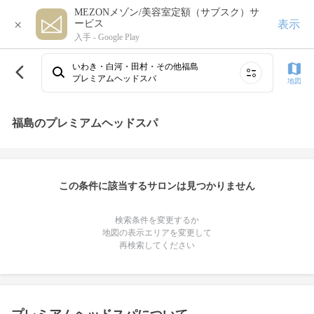
MEZONメゾン/美容室定額（サブスク）サ
×
表示
ービス
入手 -
Google Play
いわき・白河・田村・その他福島
プレミアムヘッドスパ
地図
福島のプレミアムヘッドスパ
この条件に該当するサロンは見つかりません
検索条件を変更するか
地図の表示エリアを変更して
再検索してください