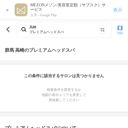
MEZONメゾン/美容室定額（サブスク）サ
×
表示
ービス
入手 -
Google Play
高崎
プレミアムヘッドスパ
地図
群馬 高崎のプレミアムヘッドスパ
この条件に該当するサロンは見つかりません
検索条件を変更するか
地図の表示エリアを変更して
再検索してください