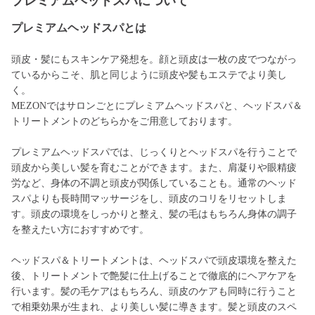
プレミアムヘッドスパについて
プレミアムヘッドスパとは
頭皮・髪にもスキンケア発想を。顔と頭皮は一枚の皮でつながっ
ているからこそ、肌と同じように頭皮や髪もエステでより美し
く。
MEZONではサロンごとにプレミアムヘッドスパと、ヘッドスパ＆
トリートメントのどちらかをご用意しております。
プレミアムヘッドスパでは、じっくりとヘッドスパを行うことで
頭皮から美しい髪を育むことができます。また、肩凝りや眼精疲
労など、身体の不調と頭皮が関係していることも。通常のヘッド
スパよりも長時間マッサージをし、頭皮のコリをリセットしま
す。頭皮の環境をしっかりと整え、髪の毛はもちろん身体の調子
を整えたい方におすすめです。
ヘッドスパ＆トリートメントは、ヘッドスパで頭皮環境を整えた
後、トリートメントで艶髪に仕上げることで徹底的にヘアケアを
行います。髪の毛ケアはもちろん、頭皮のケアも同時に行うこと
で相乗効果が生まれ、より美しい髪に導きます。髪と頭皮のスペ