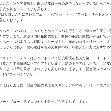
にもスキンケア発想を。顔と頭皮は一枚の皮でつながっているからこそ
頭皮や髪もエステでより美しく。
Nではサロンごとにプレミアムヘッドスパと、ヘッドスパ＆トリートメン
意しております。
ムヘッドスパでは、じっくりとヘッドスパを行うことで頭皮から美しい
きます。また、肩凝りや眼精疲労など、身体の不調と頭皮が関係してい
のヘッドスパよりも長時間マッサージをし、頭皮のコリをリセットしま
しっかりと整え、髪の毛はもちろん身体の調子を整えたい方におすすめ
パ＆トリートメントは、ヘッドスパで頭皮環境を整えた後、トリートメ
げることで徹底的にヘアケアを行います。髪の毛ケアはもちろん、頭皮
うことで相乗効果が生まれ、より美しい髪に導きます。髪と頭皮のスペ
、ぜひご利用ください。
テに行くように、頭皮や髪の毛にもスキンケアをするようにヘアエステ
。
プー・ブロー、アイロンセット仕上げも含まれています。