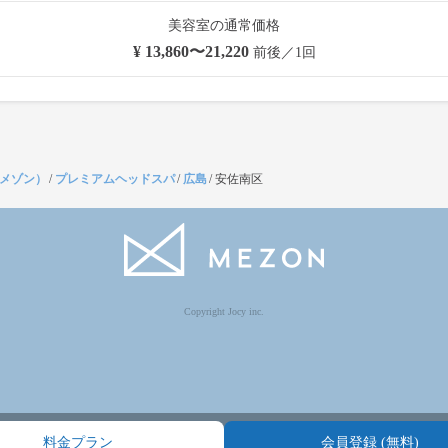
美容室の通常価格
¥ 13,860〜21,220
前後／1回
（メゾン）
/
プレミアムヘッドスパ
/
広島
/
安佐南区
Copyright Jocy inc.
料金プラン
会員登録 (無料)