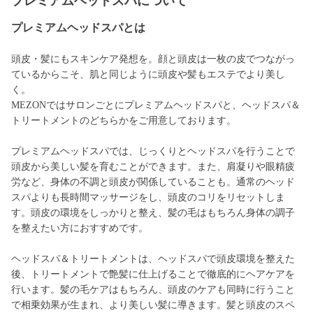
プレミアムヘッドスパについて
プレミアムヘッドスパとは
頭皮・髪にもスキンケア発想を。顔と頭皮は一枚の皮でつながっ
ているからこそ、肌と同じように頭皮や髪もエステでより美し
く。
MEZONではサロンごとにプレミアムヘッドスパと、ヘッドスパ＆
トリートメントのどちらかをご用意しております。
プレミアムヘッドスパでは、じっくりとヘッドスパを行うことで
頭皮から美しい髪を育むことができます。また、肩凝りや眼精疲
労など、身体の不調と頭皮が関係していることも。通常のヘッド
スパよりも長時間マッサージをし、頭皮のコリをリセットしま
す。頭皮の環境をしっかりと整え、髪の毛はもちろん身体の調子
を整えたい方におすすめです。
ヘッドスパ＆トリートメントは、ヘッドスパで頭皮環境を整えた
後、トリートメントで艶髪に仕上げることで徹底的にヘアケアを
行います。髪の毛ケアはもちろん、頭皮のケアも同時に行うこと
で相乗効果が生まれ、より美しい髪に導きます。髪と頭皮のスペ