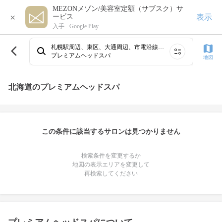
MEZONメゾン/美容室定額（サブスク）サ
×
表示
ービス
入手 -
Google Play
札幌駅周辺、東区、大通周辺、市電沿線・すすきの以南方面、室蘭
プレミアムヘッドスパ
地図
北海道のプレミアムヘッドスパ
この条件に該当するサロンは見つかりません
検索条件を変更するか
地図の表示エリアを変更して
再検索してください