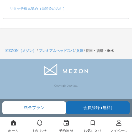
リタッチ根元染め（白髪染め含む）
MEZON（メゾン）
/
プレミアムヘッドスパ
/
兵庫
/
長田・須磨・垂水
Copyright Jocy inc.
料金プラン
会員登録 (無料)
ホーム
お知らせ
予約履歴
お気に入り
マイページ