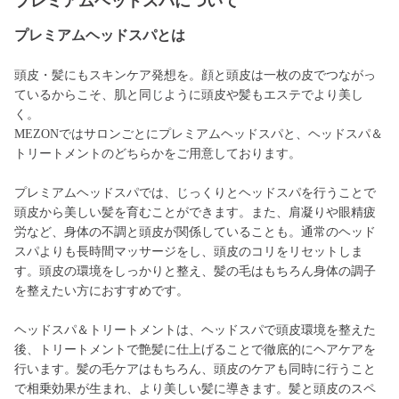
プレミアムヘッドスパについて
プレミアムヘッドスパとは
頭皮・髪にもスキンケア発想を。顔と頭皮は一枚の皮でつながっ
ているからこそ、肌と同じように頭皮や髪もエステでより美し
く。
MEZONではサロンごとにプレミアムヘッドスパと、ヘッドスパ＆
トリートメントのどちらかをご用意しております。
プレミアムヘッドスパでは、じっくりとヘッドスパを行うことで
頭皮から美しい髪を育むことができます。また、肩凝りや眼精疲
労など、身体の不調と頭皮が関係していることも。通常のヘッド
スパよりも長時間マッサージをし、頭皮のコリをリセットしま
す。頭皮の環境をしっかりと整え、髪の毛はもちろん身体の調子
を整えたい方におすすめです。
ヘッドスパ＆トリートメントは、ヘッドスパで頭皮環境を整えた
後、トリートメントで艶髪に仕上げることで徹底的にヘアケアを
行います。髪の毛ケアはもちろん、頭皮のケアも同時に行うこと
で相乗効果が生まれ、より美しい髪に導きます。髪と頭皮のスペ