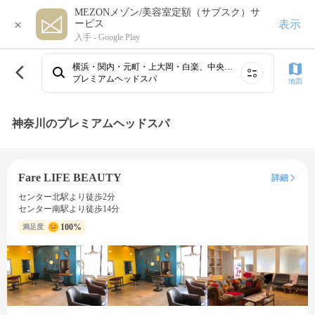
MEZONメゾン/美容室定額（サブスク）サ
×
表示
ービス
入手 -
Google Play
横浜・関内・元町・上大岡・白楽、中央林間・相模大野、新横浜、藤沢、センター南・二俣川・戸塚・杉田・金沢文庫、川崎・鶴見、溝の口・たまプラーザ・青葉台・あざみ野、武蔵小杉・日吉・綱島・大倉山・菊名、子安・生麦、本厚木・海老名～小田急相模原⋯
プレミアムヘッドスパ
地図
神奈川のプレミアムヘッドスパ
Fare LIFE BEAUTY
詳細
センター北駅より徒歩2分
センター南駅より徒歩14分
100%
満足度