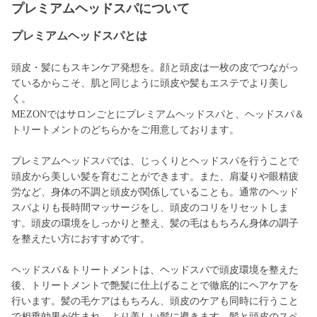
プレミアムヘッドスパについて
プレミアムヘッドスパとは
頭皮・髪にもスキンケア発想を。顔と頭皮は一枚の皮でつながっ
ているからこそ、肌と同じように頭皮や髪もエステでより美し
く。
MEZONではサロンごとにプレミアムヘッドスパと、ヘッドスパ＆
トリートメントのどちらかをご用意しております。
プレミアムヘッドスパでは、じっくりとヘッドスパを行うことで
頭皮から美しい髪を育むことができます。また、肩凝りや眼精疲
労など、身体の不調と頭皮が関係していることも。通常のヘッド
スパよりも長時間マッサージをし、頭皮のコリをリセットしま
す。頭皮の環境をしっかりと整え、髪の毛はもちろん身体の調子
を整えたい方におすすめです。
ヘッドスパ＆トリートメントは、ヘッドスパで頭皮環境を整えた
後、トリートメントで艶髪に仕上げることで徹底的にヘアケアを
行います。髪の毛ケアはもちろん、頭皮のケアも同時に行うこと
で相乗効果が生まれ、より美しい髪に導きます。髪と頭皮のスペ