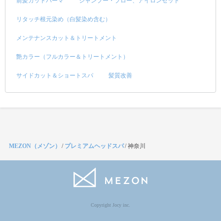
前髪カットパーマ
シャンプー・ブロー、アイロンセット
リタッチ根元染め（白髪染め含む）
メンテナンスカット＆トリートメント
艶カラー（フルカラー＆トリートメント）
サイドカット＆ショートスパ
髪質改善
MEZON（メゾン）
/
プレミアムヘッドスパ
/
神奈川
Copyright Jocy inc.