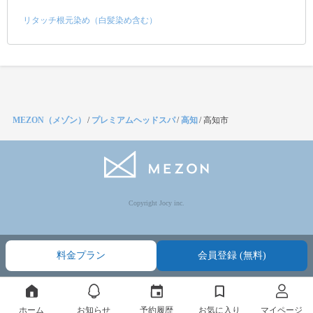
リタッチ根元染め（白髪染め含む）
MEZON（メゾン）
/
プレミアムヘッドスパ
/
高知
/
高知市
Copyright Jocy inc.
料金プラン
会員登録 (無料)
ホーム
お知らせ
予約履歴
お気に入り
マイページ