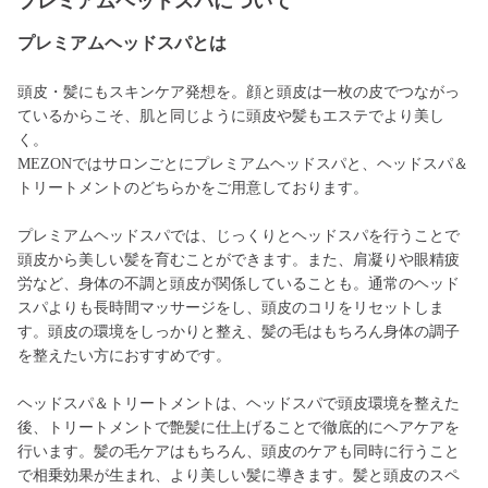
プレミアムヘッドスパについて
プレミアムヘッドスパとは
頭皮・髪にもスキンケア発想を。顔と頭皮は一枚の皮でつながっ
ているからこそ、肌と同じように頭皮や髪もエステでより美し
く。
MEZONではサロンごとにプレミアムヘッドスパと、ヘッドスパ＆
トリートメントのどちらかをご用意しております。
プレミアムヘッドスパでは、じっくりとヘッドスパを行うことで
頭皮から美しい髪を育むことができます。また、肩凝りや眼精疲
労など、身体の不調と頭皮が関係していることも。通常のヘッド
スパよりも長時間マッサージをし、頭皮のコリをリセットしま
す。頭皮の環境をしっかりと整え、髪の毛はもちろん身体の調子
を整えたい方におすすめです。
ヘッドスパ＆トリートメントは、ヘッドスパで頭皮環境を整えた
後、トリートメントで艶髪に仕上げることで徹底的にヘアケアを
行います。髪の毛ケアはもちろん、頭皮のケアも同時に行うこと
で相乗効果が生まれ、より美しい髪に導きます。髪と頭皮のスペ