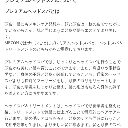
プレミアムヘッドスパについて
プレミアムヘッドスパとは
頭皮・髪にもスキンケア発想を。顔と頭皮は一枚の皮でつながっ
ているからこそ、肌と同じように頭皮や髪もエステでより美し
く。
MEZONではサロンごとにプレミアムヘッドスパと、ヘッドスパ＆
トリートメントのどちらかをご用意しております。
プレミアムヘッドスパでは、じっくりとヘッドスパを行うことで
頭皮から美しい髪を育むことができます。また、肩凝りや眼精疲
労など、身体の不調と頭皮が関係していることも。通常のヘッド
スパよりも長時間マッサージをし、頭皮のコリをリセットしま
す。頭皮の環境をしっかりと整え、髪の毛はもちろん身体の調子
を整えたい方におすすめです。
ヘッドスパ＆トリートメントは、ヘッドスパで頭皮環境を整えた
後、トリートメントで艶髪に仕上げることで徹底的にヘアケアを
行います。髪の毛ケアはもちろん、頭皮のケアも同時に行うこと
で相乗効果が生まれ、より美しい髪に導きます。髪と頭皮のスペ