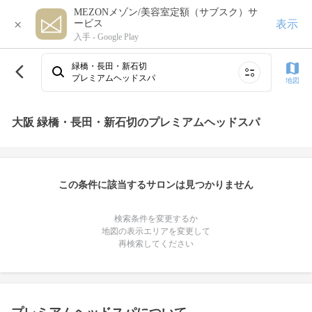
MEZONメゾン/美容室定額（サブスク）サ
×
表示
ービス
入手 -
Google Play
緑橋・長田・新石切
プレミアムヘッドスパ
地図
大阪 緑橋・長田・新石切のプレミアムヘッドスパ
この条件に該当するサロンは見つかりません
検索条件を変更するか
地図の表示エリアを変更して
再検索してください