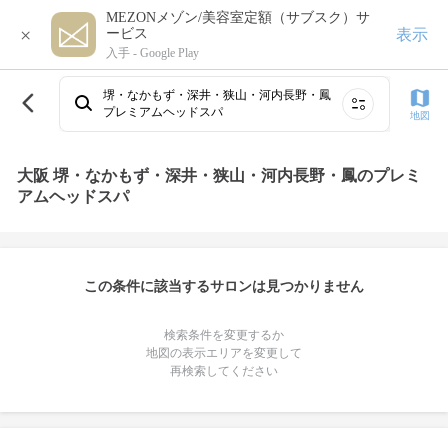
MEZONメゾン/美容室定額（サブスク）サ
×
表示
ービス
入手 -
Google Play
堺・なかもず・深井・狭山・河内長野・鳳
プレミアムヘッドスパ
地図
大阪 堺・なかもず・深井・狭山・河内長野・鳳のプレミ
アムヘッドスパ
この条件に該当するサロンは見つかりません
検索条件を変更するか
地図の表示エリアを変更して
再検索してください