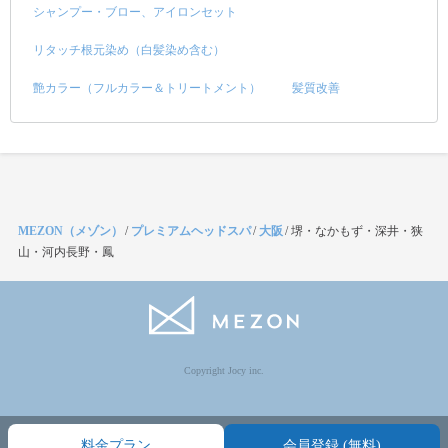
シャンプー・ブロー、アイロンセット
リタッチ根元染め（白髪染め含む）
艶カラー（フルカラー＆トリートメント）
髪質改善
MEZON（メゾン）
/
プレミアムヘッドスパ
/
大阪
/
堺・なかもず・深井・狭
山・河内長野・鳳
Copyright Jocy inc.
料金プラン
会員登録 (無料)