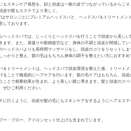
にもスキンケア発想を。顔と頭皮は一枚の皮でつながっているからこそ
頭皮や髪もエステでより美しく。
Nではサロンごとにプレミアムヘッドスパと、ヘッドスパ＆トリートメン
意しております。
ムヘッドスパでは、じっくりとヘッドスパを行うことで頭皮から美しい
きます。また、肩凝りや眼精疲労など、身体の不調と頭皮が関係してい
のヘッドスパよりも長時間マッサージをし、頭皮のコリをリセットしま
しっかりと整え、髪の毛はもちろん身体の調子を整えたい方におすすめ
パ＆トリートメントは、ヘッドスパで頭皮環境を整えた後、トリートメ
げることで徹底的にヘアケアを行います。髪の毛ケアはもちろん、頭皮
うことで相乗効果が生まれ、より美しい髪に導きます。髪と頭皮のスペ
、ぜひご利用ください。
テに行くように、頭皮や髪の毛にもスキンケアをするようにヘアエステ
。
プー・ブロー、アイロンセット仕上げも含まれています。