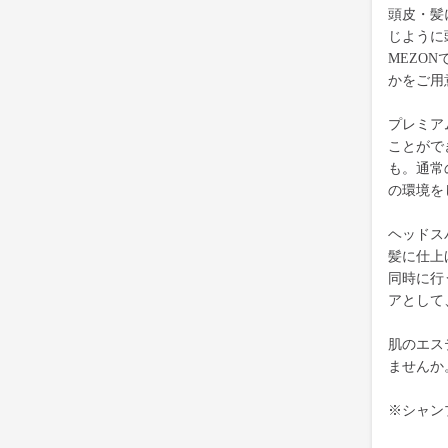
頭皮・髪
じように
MEZO
かをご用
プレミア
ことがで
も。通常
の環境を
ヘッドス
髪に仕上
同時に行
アとして
肌のエス
ませんか
※シャン