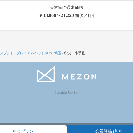
美容室の通常価格
¥ 13,860〜21,220
前後／1回
（メゾン）
/
プレミアムヘッドスパ
/
埼玉
/
所沢・小手指
Copyright Jocy inc.
料金プラン
会員登録 (無料)