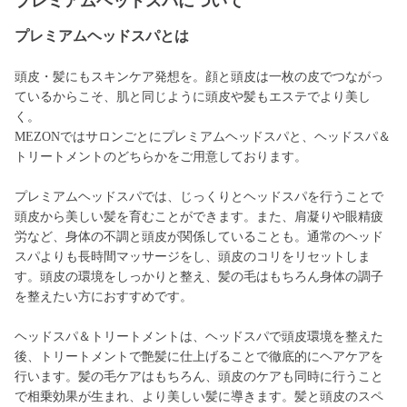
プレミアムヘッドスパについて
プレミアムヘッドスパとは
頭皮・髪にもスキンケア発想を。顔と頭皮は一枚の皮でつながっ
ているからこそ、肌と同じように頭皮や髪もエステでより美し
く。
MEZONではサロンごとにプレミアムヘッドスパと、ヘッドスパ＆
トリートメントのどちらかをご用意しております。
プレミアムヘッドスパでは、じっくりとヘッドスパを行うことで
頭皮から美しい髪を育むことができます。また、肩凝りや眼精疲
労など、身体の不調と頭皮が関係していることも。通常のヘッド
スパよりも長時間マッサージをし、頭皮のコリをリセットしま
す。頭皮の環境をしっかりと整え、髪の毛はもちろん身体の調子
を整えたい方におすすめです。
ヘッドスパ＆トリートメントは、ヘッドスパで頭皮環境を整えた
後、トリートメントで艶髪に仕上げることで徹底的にヘアケアを
行います。髪の毛ケアはもちろん、頭皮のケアも同時に行うこと
で相乗効果が生まれ、より美しい髪に導きます。髪と頭皮のスペ