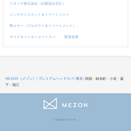
リタッチ根元染め（白髪染め含む）
メンテナンスカット＆トリートメント
艶カラー（フルカラー＆トリートメント）
サイドカット＆ショートスパ
髪質改善
MEZON（メゾン）
/
プレミアムヘッドスパ
/
東京
/
両国・錦糸町・小岩・森
下・瑞江
Copyright Jocy inc.