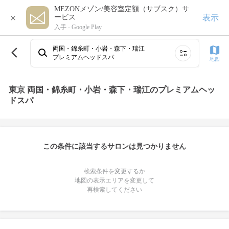
MEZONメゾン/美容室定額（サブスク）サ
×
表示
ービス
入手 -
Google Play
両国・錦糸町・小岩・森下・瑞江
プレミアムヘッドスパ
地図
東京 両国・錦糸町・小岩・森下・瑞江のプレミアムヘッ
ドスパ
この条件に該当するサロンは見つかりません
検索条件を変更するか
地図の表示エリアを変更して
再検索してください