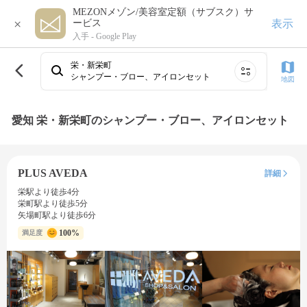
MEZONメゾン/美容室定額（サブスク）サ
×
表示
ービス
入手 -
Google Play
栄・新栄町
シャンプー・ブロー、アイロンセット
地図
愛知 栄・新栄町のシャンプー・ブロー、アイロンセット
PLUS AVEDA
詳細
栄駅より徒歩4分
栄町駅より徒歩5分
矢場町駅より徒歩6分
100%
満足度