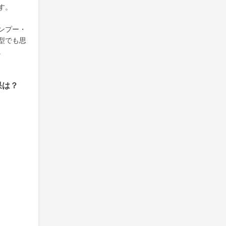
す。
ンプー・
型でも思
。
果は？