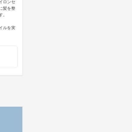
イロンセ
に髪を整
す。
イルを実