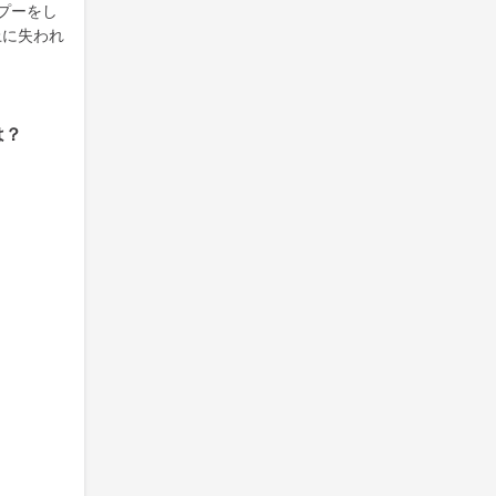
プーをし
上に失われ
は？