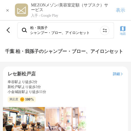
MEZONメゾン/美容室定額（サブスク）サ
×
表示
ービス
入手 -
Google Play
柏・我孫子
シャンプー・ブロー、アイロンセット
地図
千葉 柏・我孫子のシャンプー・ブロー、アイロンセット
レセ新松戸店
詳細
幸谷駅より徒歩2分
新松戸駅より徒歩3分
小金城趾駅より徒歩11分
100%
満足度