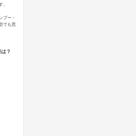
す。
ンプー・
型でも思
。
果は？