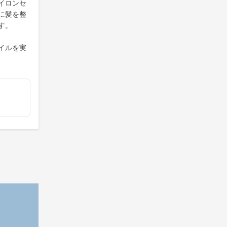
イロンセ
に髪を整
す。
イルを実