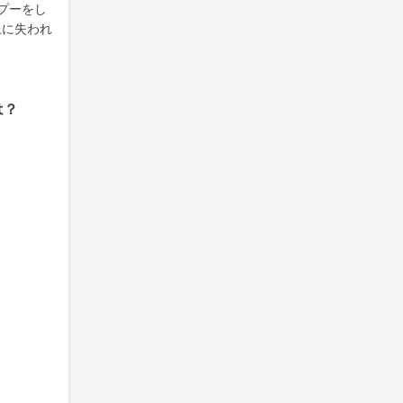
プーをし
上に失われ
は？