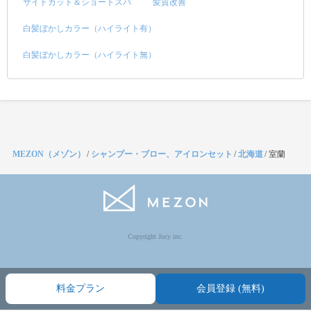
サイドカット＆ショートスパ
髪質改善
白髪ぼかしカラー（ハイライト有）
白髪ぼかしカラー（ハイライト無）
MEZON（メゾン）
/
シャンプー・ブロー、アイロンセット
/
北海道
/
室蘭
Copyright Jocy inc.
料金プラン
会員登録 (無料)