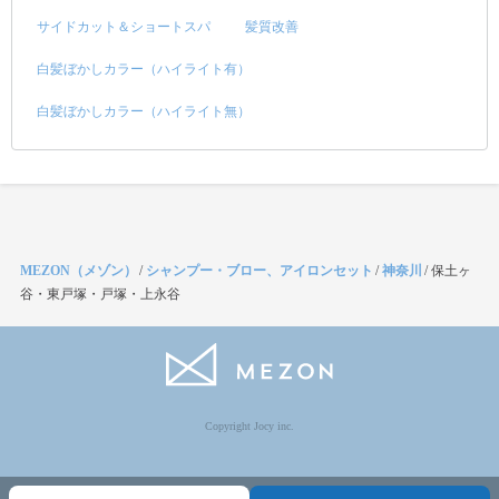
サイドカット＆ショートスパ
髪質改善
白髪ぼかしカラー（ハイライト有）
白髪ぼかしカラー（ハイライト無）
MEZON（メゾン）
/
シャンプー・ブロー、アイロンセット
/
神奈川
/
保土ヶ
谷・東戸塚・戸塚・上永谷
Copyright Jocy inc.