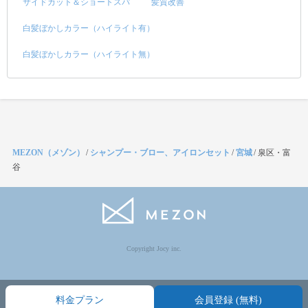
サイドカット＆ショートスパ
髪質改善
白髪ぼかしカラー（ハイライト有）
白髪ぼかしカラー（ハイライト無）
MEZON（メゾン）
/
シャンプー・ブロー、アイロンセット
/
宮城
/
泉区・富
谷
Copyright Jocy inc.
料金プラン
会員登録 (無料)