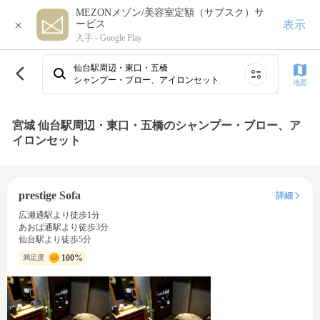
MEZONメゾン/美容室定額（サブスク）サ
×
表示
ービス
入手 -
Google Play
仙台駅周辺・東口・五橋
シャンプー・ブロー、アイロンセット
地図
宮城 仙台駅周辺・東口・五橋のシャンプー・ブロー、ア
イロンセット
prestige Sofa
詳細
広瀬通駅より徒歩1分
あおば通駅より徒歩3分
仙台駅より徒歩5分
100%
満足度