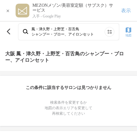
MEZONメゾン/美容室定額（サブスク）サ
×
表示
ービス
入手 -
Google Play
鳳・津久野・上野芝・百舌鳥
シャンプー・ブロー、アイロンセット
地図
大阪 鳳・津久野・上野芝・百舌鳥のシャンプー・ブロ
ー、アイロンセット
この条件に該当するサロンは見つかりません
検索条件を変更するか
地図の表示エリアを変更して
再検索してください