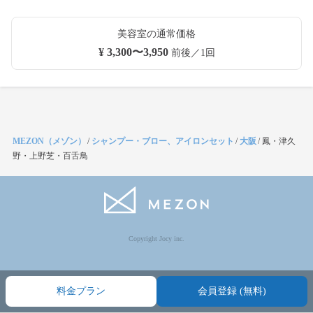
美容室の通常価格
¥ 3,300〜3,950
前後／1回
MEZON（メゾン）
/
シャンプー・ブロー、アイロンセット
/
大阪
/
鳳・津久
野・上野芝・百舌鳥
Copyright Jocy inc.
料金プラン
会員登録 (無料)