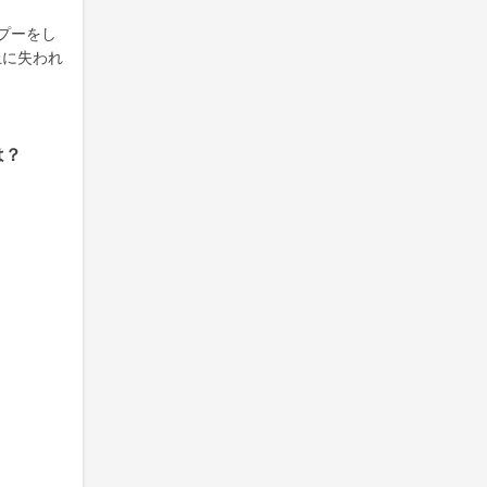
プーをし
上に失われ
は？