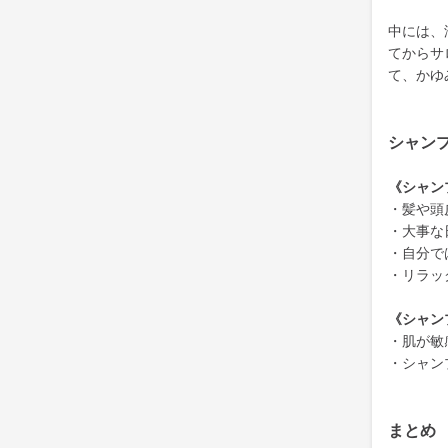
中には、
てからサ
て、かゆ
シャン
《シャン
・髪や頭
・大事な
・自分で
・リラッ
《シャン
・肌が敏
・シャン
まとめ