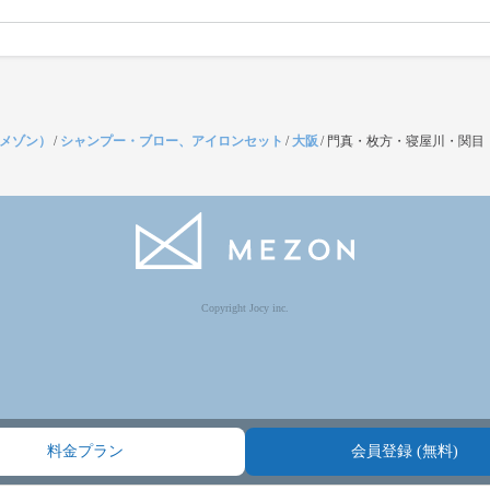
（メゾン）
/
シャンプー・ブロー、アイロンセット
/
大阪
/
門真・枚方・寝屋川・関目
見
Copyright Jocy inc.
料金プラン
会員登録 (無料)