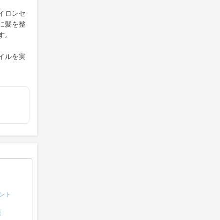
イロンセ
に髪を整
す。
イルを実
ント
善