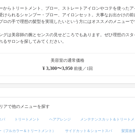
ーからトリートメント、ブロー、ストレートアイロンやコテを使ったア
受けられるシャンプー・ブロー、アイロンセット。大事なお出かけの前
プロの手で理想の髪型を実現したいという方にはオススメのメニューで
ングは美容師の腕とセンスの見せどころでもあります。ぜひ理想のスタ
れるサロンを探してみてください。
美容室の通常価格
¥ 3,300〜3,950
前後／1回
リアで他のメニューを探す
スパ
トリートメント
ヘアアレンジ
メンテナンスカット＆トリートメ
ー（フルカラー＆トリートメント）
サイドカット＆ショートスパ
髪質改