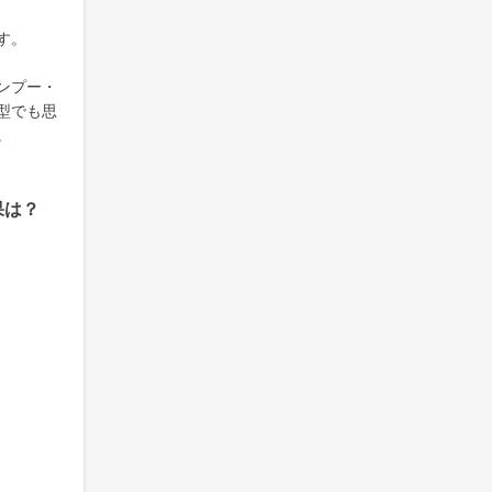
す。
ンプー・
型でも思
。
果は？