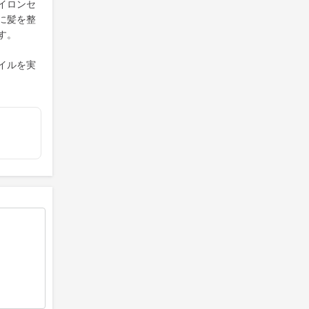
イロンセ
に髪を整
す。
イルを実