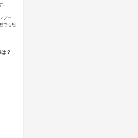
す。
ンプー・
型でも思
。
果は？