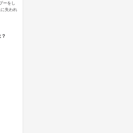
プーをし
上に失われ
は？