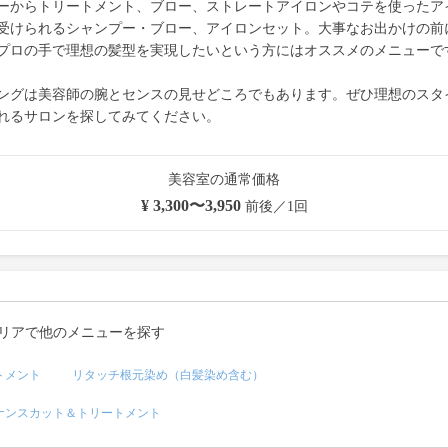
ーからトリートメント、ブロー、ストレートアイロンやコテを使ったア
受けられるシャンプー・ブロー、アイロンセット。大事なお出かけの前
プロの手で理想の髪型を実現したいという方にはオススメのメニューで
ングは美容師の腕とセンスの見せどころでもあります。ぜひ理想のスタ
れるサロンを探してみてください。
美容室の通常価格
¥ 3,300〜3,950
前後／1回
リアで他のメニューを探す
トメント
リタッチ根元染め（白髪染め含む）
ナンスカット＆トリートメント