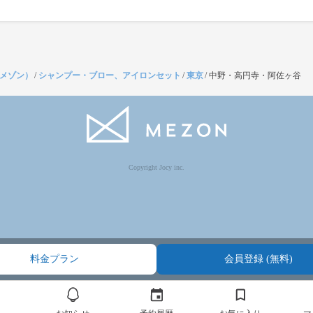
（メゾン）
/
シャンプー・ブロー、アイロンセット
/
東京
/
中野・高円寺・阿佐ヶ谷
Copyright Jocy inc.
料金プラン
会員登録 (無料)