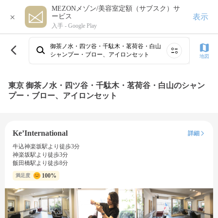
MEZONメゾン/美容室定額（サブスク）サ
×
表示
ービス
入手 -
Google Play
御茶ノ水・四ツ谷・千駄木・茗荷谷・白山
シャンプー・ブロー、アイロンセット
地図
東京 御茶ノ水・四ツ谷・千駄木・茗荷谷・白山のシャン
プー・ブロー、アイロンセット
Ke’International
詳細
牛込神楽坂駅より徒歩3分
神楽坂駅より徒歩3分
飯田橋駅より徒歩8分
100%
満足度