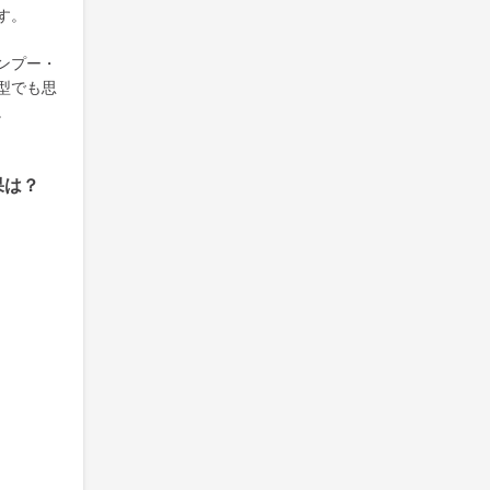
す。
ンプー・
型でも思
。
果は？