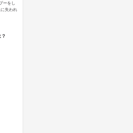
プーをし
上に失われ
は？