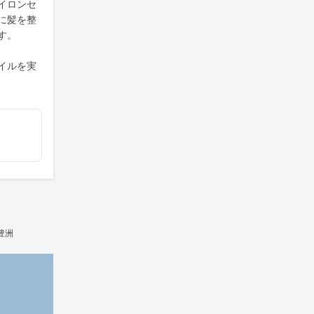
イロンセ
に髪を整
す。
イルを実
豊洲