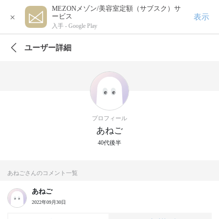
MEZONメゾン/美容室定額（サブスク）サ
×
表示
ービス
入手 -
Google Play
ユーザー詳細
プロフィール
あねご
40代後半
あねごさんのコメント一覧
あねご
2022年09月30日