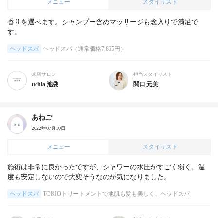
メニュー
スタイリスト
香りを選べます。シャンプー含めマッサージも念入りで満足で
す。
ヘッドスパ
ヘッドスパ（通常価格7,865円）
来店サロン
担当スタイリスト
uchla 池袋
関口 元美
あねご
2022年07月10日
メニュー
スタイリスト
施術は非常に良かったですが、シャワーの水圧がすごく弱く、温
度も安定しないので大変そうなのが気になりました。
ヘッドスパ
TOKIOトリートメントで地肌も髪も美しく、ヘッドスパ