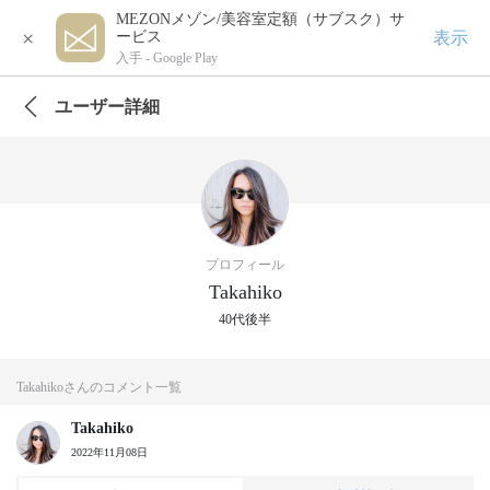
MEZONメゾン/美容室定額（サブスク）サ
×
表示
ービス
入手 -
Google Play
ユーザー詳細
プロフィール
Takahiko
40代後半
Takahikoさんのコメント一覧
Takahiko
2022年11月08日