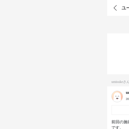
ユ
umisuk
u
2
前回の施
です。
