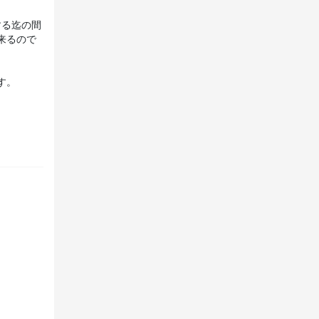
する迄の間
来るので
。
