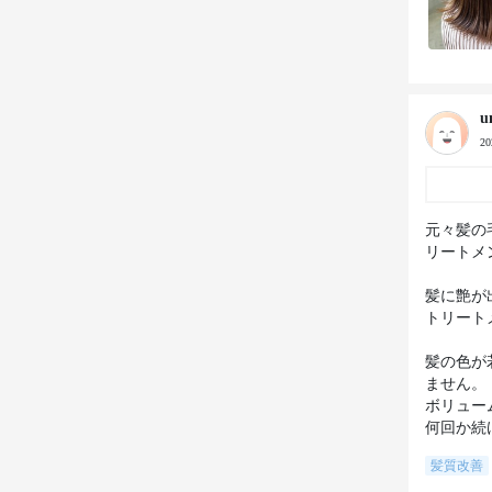
u
2
元々髪の
リートメ
髪に艶が
トリート
髪の色が
ません。

ボリュー
髪質改善