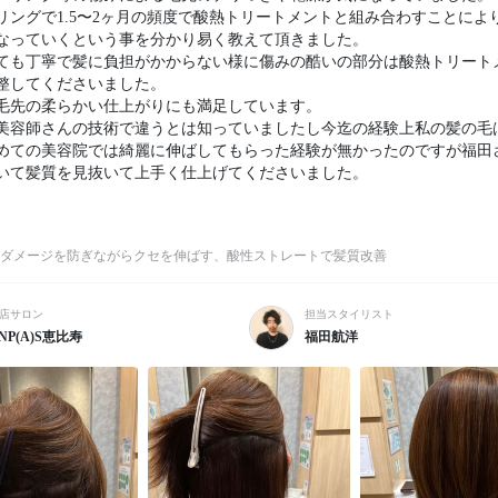
リングで1.5〜2ヶ月の頻度で酸熱トリートメントと組み合わすことによ
なっていくという事を分かり易く教えて頂きました。

ても丁寧で髪に負担がかからない様に傷みの酷いの部分は酸熱トリート
整してくださいました。

毛先の柔らかい仕上がりにも満足しています。

美容師さんの技術で違うとは知っていましたし今迄の経験上私の髪の毛
めての美容院では綺麗に伸ばしてもらった経験が無かったのですが福田
いて髪質を見抜いて上手く仕上げてくださいました。

ダメージを防ぎながらクセを伸ばす、酸性ストレートで髪質改善
店サロン
担当スタイリスト
NP(A)S恵比寿
福田航洋