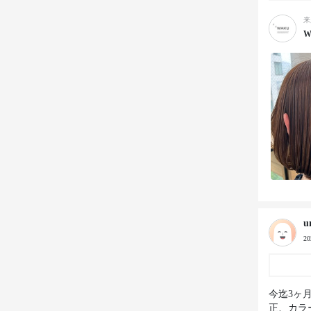
来
W
u
2
今迄3ヶ
正、カラ