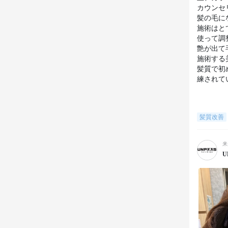
カウンセ
髪の毛に
施術はと
使って調
艶が出て
施術する
髪質で初
練されて
髪質改善
来
U