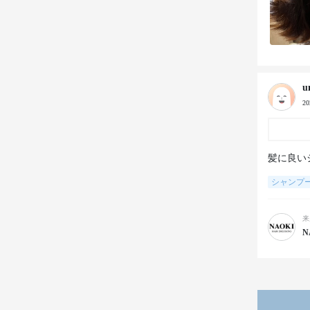
u
2
髪に良い
シャンプ
来
N