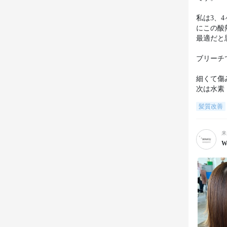
私は3、
にこの酸
最適だと
ブリーチ
細くて傷
次は水素
髪質改善
来
W