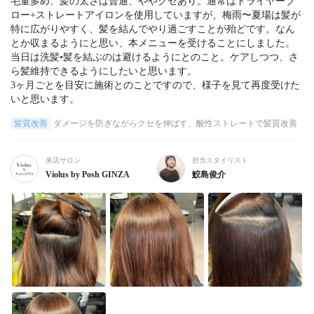
毛量多め、髪の太さは普通、ややクセあり。通常はドライヤーブ
ロー+ストレートアイロンを使用していますが、梅雨〜夏場は髪が
特に広がりやすく、髪を結んでやり過ごすことが殆どです。なん
とか収まるようにと思い、本メニューを受けることにしました。

当日は洗髪•髪を結ぶのは避けるようにとのこと。ケアしつつ、さ
ら髪維持できるようにしたいと思います。

3ヶ月ごとを目安に施術とのことですので、様子を見て再度受けた
いと思います。
髪質改善
ダメージを防ぎながらクセを伸ばす、酸性ストレートで髪質改善
来店サロン
担当スタイリスト
Violus by Posh GINZA
鮫島俊介