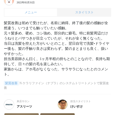
2022年05月31日
メニュー
スタイリスト
髪質改善は初めて受けたが、名前に納得。終了後の髪の感触が全
然違う。いつまでも触っていたい感触。

元々髪多め、硬め、コシ強め。部分的に癖毛。特に前髪周辺だけ
うねりとパサつきが目立っていたが、それが全く無くなった。

当日は洗髪を控えた方がいいとのこと。翌日自宅で洗髪•ドライヤ
ー後も、髪の手触り良さは変わらず。髪のまとまりも良く、扱い
やすかった。

担当美容師さん曰く、1ヶ月半程の持ちとのことなので、長持ち期
待して、日々の髪の毛を楽しみたい。

家族からは、アホ毛がなくなった、サラサラになったとのコメン
ト。
髪質改善
N.ケラリファイン（ナプラ）のシステムトリートメントで髪質改
善
来店サロン
担当スタイリスト
アスリーツ
けいすけ