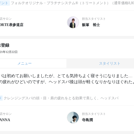
メント
フォルテオリジナル・プラチナシステム®（トリートメント）（通常価格8,80
店サロン
担当スタイリスト
ORTE表参道店
飯塚 裕士
未登録
021年12月22日
メニュー
スタイリスト
パは初めてお願いしましたが、とても気持ちよく寝そうになりました…
の疲れがひどいのですが、ヘッドスパ後は頭が軽くなりかなりほぐれた
パ
クレンジングスパの頭・目・肩の疲れをとる効果で美しく、ヘッドスパ
店サロン
担当スタイリスト
ANNA
寺島潤