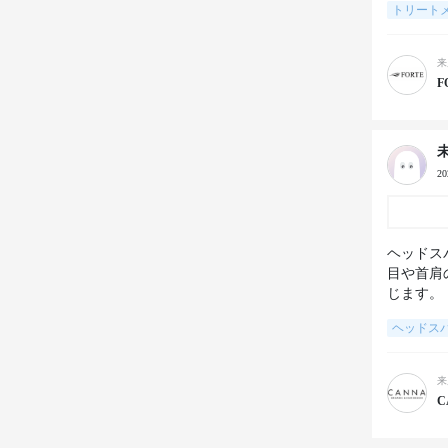
トリート
来
F
2
ヘッドス
目や首肩
じます。
ヘッドス
来
C