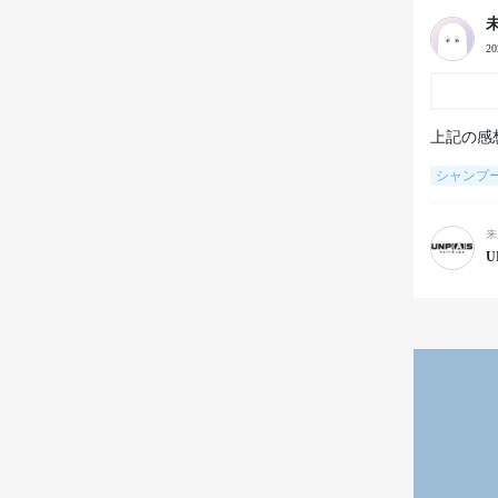
2
上記の感
シャンプ
来
U