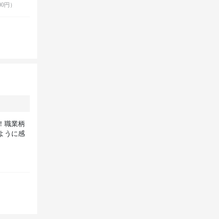
0円）
！職業柄
ように感