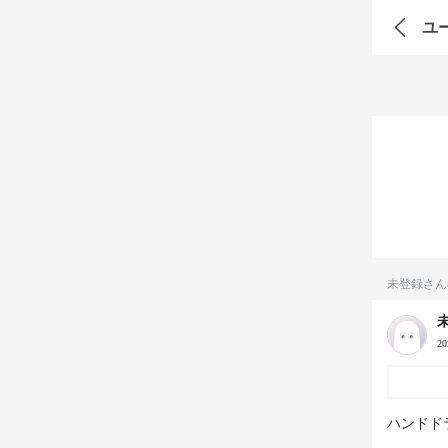
ユ
未登録さん
2
ハンドド