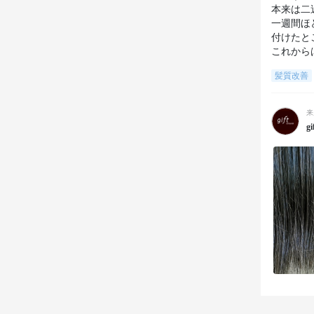
本来は二
一週間ほ
付けたと
これから
髪質改善
来
gi