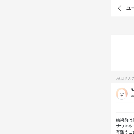
ユ
SAKIさ
S
2
施術前は
サつきや
有難うご