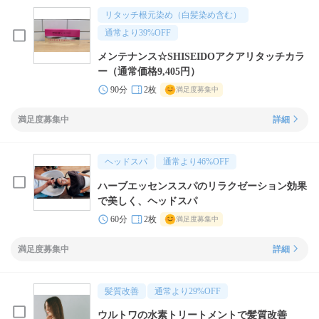
リタッチ根元染め（白髪染め含む）
通常より
39
%OFF
メンテナンス☆SHISEIDOアクアリタッチカラ
ー（通常価格9,405円）
90分
2枚
満足度募集中
満足度募集中
詳細
ヘッドスパ
通常より
46
%OFF
ハーブエッセンススパのリラクゼーション効果
で美しく、ヘッドスパ
60分
2枚
満足度募集中
満足度募集中
詳細
髪質改善
通常より
29
%OFF
ウルトワの水素トリートメントで髪質改善