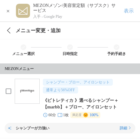
MEZONメゾン/美容室定額（サブスク）サ
×
表示
ービス
入手 -
Google Play
メニュー変更・追加
メニュー選択
日時指定
予約手続き
MEZONメニュー
シャンプー・ブロー、アイロンセット
通常より
56
%OFF
《ピトレティカ 》選べるシャンプー＋
【marbb】＋ブロー、アイロンセット
60分
1枚
100%
満足度
シャンプーが力強い
詳細