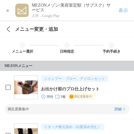
MEZONメゾン/美容室定額（サブスク）サ
×
表示
ービス
入手 -
Google Play
メニュー変更・追加
メニュー選択
日時指定
予約手続き
MEZONメニュー
シャンプー・ブロー、アイロンセット
お出かけ前のプロ仕上げセット
30分
1枚
満足度募集中
満足度募集中
詳細
リタッチ根元染め（白髪染め含む）