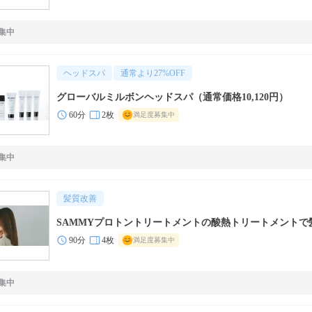
集中
ヘッドスパ
通常より
27
%OFF
グローバルミルボンヘッドスパ（通常価格10,120円）
60分
2枚
満足度募集中
集中
髪質改善
SAMMYプロトントリートメントの酸熱トリートメントで
90分
4枚
満足度募集中
集中