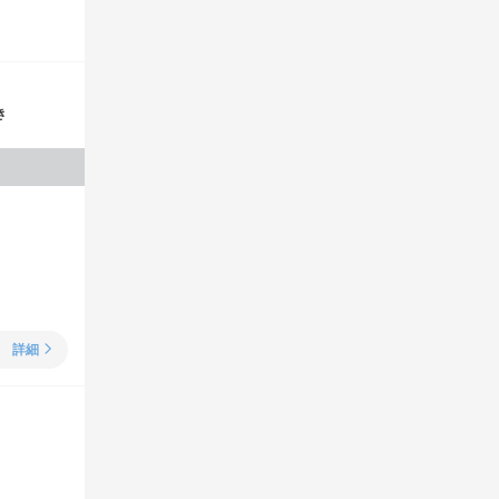
き
詳細
）