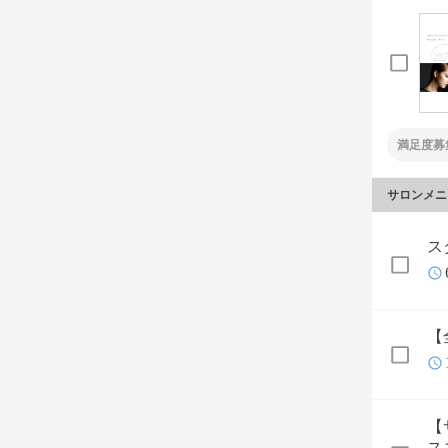
満足度募
サロンメニ
ス
【
【
ス