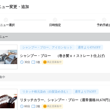
ニュー変更・追加
ニュー選択
日時指定
予約手続
メニュー
シャンプー・ブロー、アイロンセット
通常より
45
%OFF
シャンプー・ブロー (巻き髪ｏｒストレート仕上げ)
30分
1枚
満足度募集中
集中
リタッチ根元染め（白髪染め含む）
通常より
5
%OFF
リタッチカラー、シャンプー・ブロー（通常価格10,670円
60分
2枚
満足度募集中