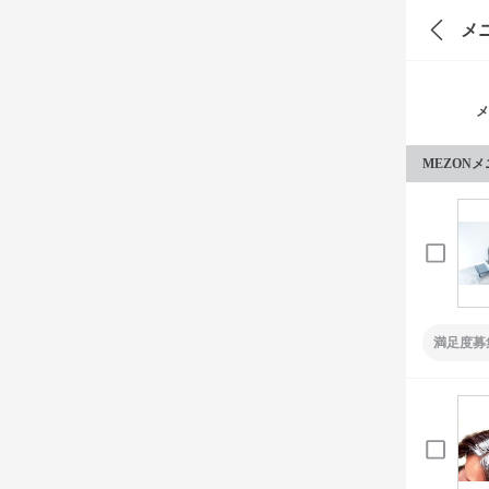
メ
メ
MEZON
満足度募