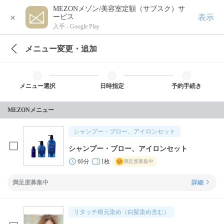
MEZONメゾン/美容室定額（サブスク）サ
×
表示
ービス
入手 -
Google Play
メニュー変更・追加
メニュー選択
日時指定
予約手続き
MEZONメニュー
シャンプー・ブロー、アイロンセット
シャンプー・ブロー、アイロンセット
60分
1枚
満足度募集中
満足度募集中
詳細
リタッチ根元染め（白髪染め含む）