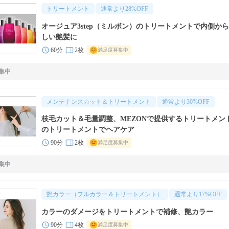
トリートメント
通常より
28
%OFF
オージュア3step（ミルボン）のトリートメントで内側か
しい艶髪に
60分
2枚
満足度募集中
集中
メンテナンスカット＆トリートメント
通常より
30
%OFF
枝毛カット＆毛量調整、MEZONで提供するトリートメン
のトリートメントでヘアケア
90分
2枚
満足度募集中
集中
艶カラー（フルカラー＆トリートメント）
通常より
17
%OFF
カラーのダメージをトリートメントで補修、艶カラー
90分
4枚
満足度募集中