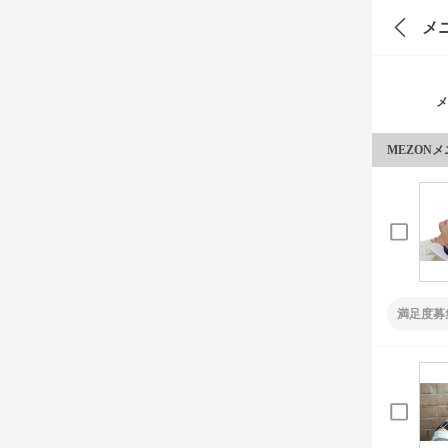
メ
メ
MEZON
満足度募