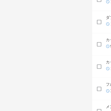
ダ
カ
カ
フ
メ