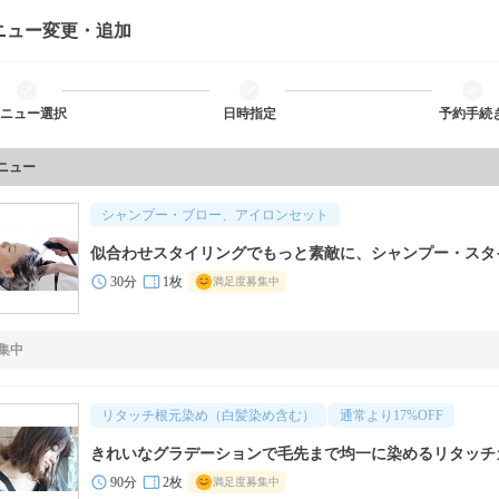
ニュー変更・追加
ニュー選択
日時指定
予約手続
メニュー
シャンプー・ブロー、アイロンセット
似合わせスタイリングでもっと素敵に、シャンプー・スタ
30分
1枚
満足度募集中
集中
リタッチ根元染め（白髪染め含む）
通常より
17
%OFF
きれいなグラデーションで毛先まで均一に染めるリタッチ
90分
2枚
満足度募集中