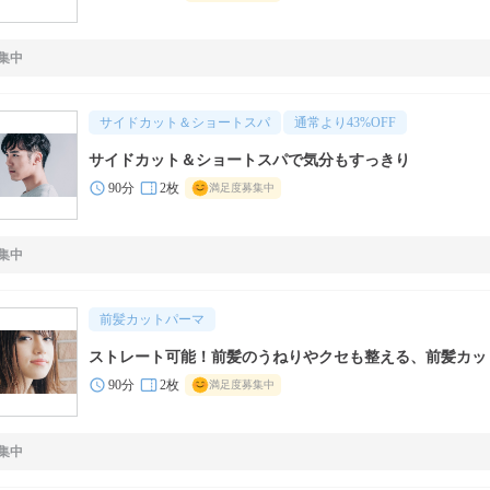
集中
サイドカット＆ショートスパ
通常より
43
%OFF
サイドカット＆ショートスパで気分もすっきり
90分
2枚
満足度募集中
集中
前髪カットパーマ
ストレート可能！前髪のうねりやクセも整える、前髪カッ
90分
2枚
満足度募集中
集中