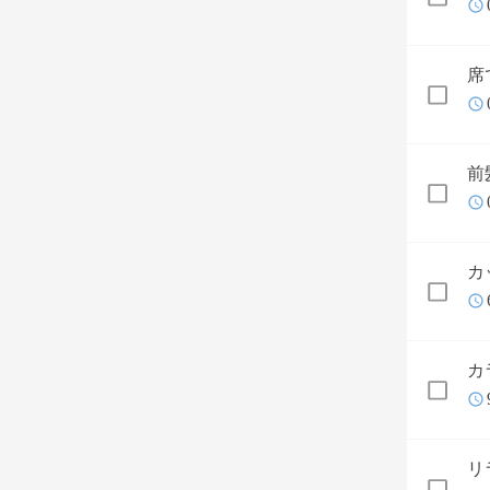
席
前
カ
カ
リ