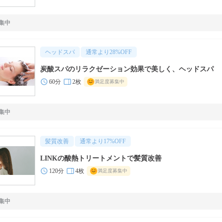
集中
ヘッドスパ
通常より
28
%OFF
炭酸スパのリラクゼーション効果で美しく、ヘッドスパ
60分
2枚
満足度募集中
集中
髪質改善
通常より
17
%OFF
LINKの酸熱トリートメントで髪質改善
120分
4枚
満足度募集中
集中