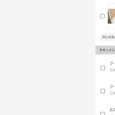
満足度募
サロンメニ
ク
ク
お