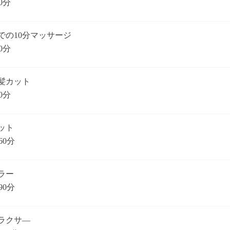
0分
での10分マッサージ
0分
髪カット
0分
ット
60分
ラー
90分
ラクサ―