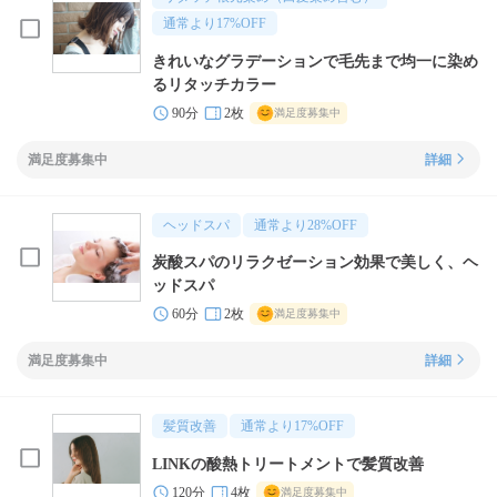
通常より
17
%OFF
きれいなグラデーションで毛先まで均一に染め
るリタッチカラー
90分
2枚
満足度募集中
満足度募集中
詳細
ヘッドスパ
通常より
28
%OFF
炭酸スパのリラクゼーション効果で美しく、ヘ
ッドスパ
60分
2枚
満足度募集中
満足度募集中
詳細
髪質改善
通常より
17
%OFF
LINKの酸熱トリートメントで髪質改善
120分
4枚
満足度募集中