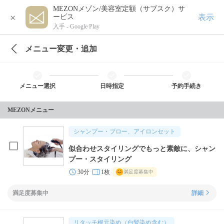
MEZONメゾン/美容室定額（サブスク）サ
×
表示
ービス
入手 -
Google Play
メニュー変更・追加
メニュー選択
日時指定
予約手続き
MEZONメニュー
シャンプー・ブロー、アイロンセット
似合わせスタイリングでもっと素敵に、シャン
プー・スタイリング
30分
1枚
満足度募集中
満足度募集中
詳細
リタッチ根元染め（白髪染め含む）