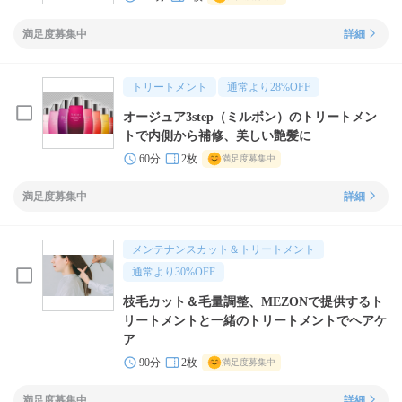
満足度募集中
詳細
トリートメント
通常より
28
%OFF
オージュア3step（ミルボン）のトリートメン
トで内側から補修、美しい艶髪に
60分
2枚
満足度募集中
満足度募集中
詳細
メンテナンスカット＆トリートメント
通常より
30
%OFF
枝毛カット＆毛量調整、MEZONで提供するト
リートメントと一緒のトリートメントでヘアケ
ア
90分
2枚
満足度募集中
満足度募集中
詳細