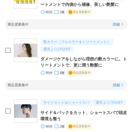
ートメントで内側から補修、美しい艶髪に
60分
2枚
満足度募集中
満足度募集中
詳細
艶カラー（フルカラー＆トリートメント）
通常より
23
%OFF
ダメージケアをしながら理想の艶カラーに。ト
リートメントで、更に潤う艶髪に
90分
4枚
満足度募集中
満足度募集中
詳細
サイドカット＆ショートスパ
通常より
73
%OFF
サイド＆バックをカット、ショートスパで頭皮
環境も整う
60分
2枚
満足度募集中