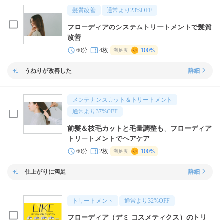
髪質改善
通常より
23
%OFF
フローディアのシステムトリートメントで髪質
改善
60分
4枚
100%
満足度
うねりが改善した
詳細
メンテナンスカット＆トリートメント
通常より
37
%OFF
前髪＆枝毛カットと毛量調整も、フローディア
トリートメントでヘアケア
60分
2枚
100%
満足度
仕上がりに満足
詳細
トリートメント
通常より
32
%OFF
フローディア（デミ コスメティクス）のトリ