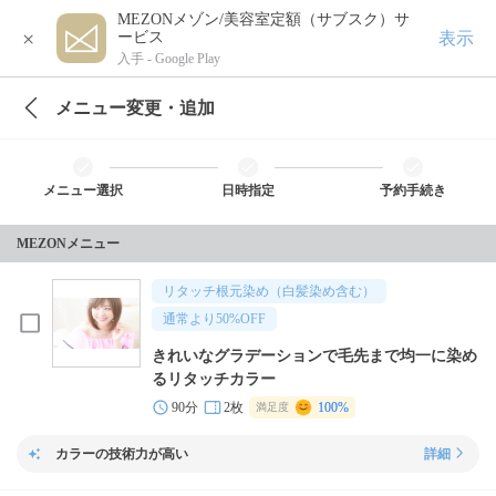
MEZONメゾン/美容室定額（サブスク）サ
×
表示
ービス
入手 -
Google Play
メニュー変更・追加
メニュー選択
日時指定
予約手続き
MEZONメニュー
リタッチ根元染め（白髪染め含む）
通常より
50
%OFF
きれいなグラデーションで毛先まで均一に染め
るリタッチカラー
90分
2枚
100%
満足度
カラーの技術力が高い
詳細