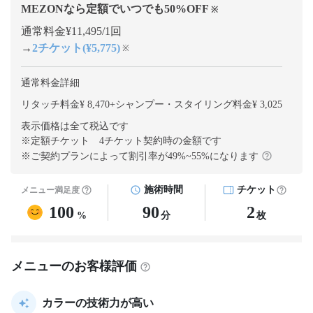
MEZONなら定額でいつでも
50
%OFF
※
通常料金¥11,495/1回
→
2チケット(¥5,775)
※
通常料金詳細
リタッチ料金¥ 8,470
+
シャンプー・スタイリング料金¥ 3,025
表示価格は全て税込です
※定額チケット 4チケット契約
時の金額です
※ご契約プランによって割引率が
49
%~
55
%になります
施術時間
チケット
メニュー満足度
100
90
2
%
分
枚
メニューのお客様評価
カラーの技術力が高い