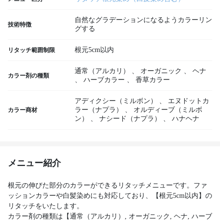
自然なグラデーションになるようカラーリン
技術特徴
グする
根元5cm以内
リタッチ範囲制限
通常（アルカリ）
、
オーガニック
、
ヘナ
カラー剤の種類
、
ハーブカラー
、
香草カラー
アディクシー（ミルボン）
、
エヌドットカ
ラー（ナプラ）
、
オルディーブ（ミルボ
カラー商材
ン）
、
ナシード（ナプラ）
、
ハナヘナ
メニュー紹介
根元の伸びた部分のカラーができるリタッチメニューです。ファ
ッションカラーや白髪染めにも対応しており、【根元5cm以内】の
リタッチをいたします。
カラー剤の種類は【通常（アルカリ）, オーガニック, ヘナ, ハーブ