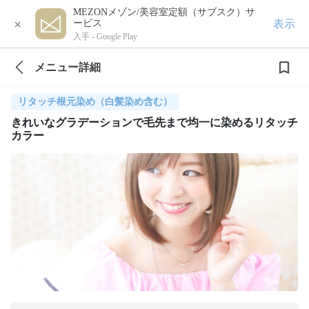
MEZONメゾン/美容室定額（サブスク）サ
×
表示
ービス
入手 -
Google Play
メニュー詳細
リタッチ根元染め（白髪染め含む）
きれいなグラデーションで毛先まで均一に染めるリタッチ
カラー