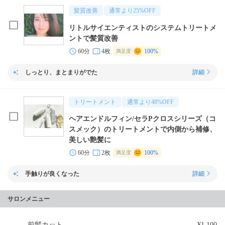
髪質改善
通常より
25
%OFF
リトルサイエンティストのシステムトリートメ
ントで髪質改善
60分
4枚
100%
満足度
しっとり、まとまりがでた
詳細
トリートメント
通常より
48
%OFF
ヘアエンドルフィン/セラPクロスシリーズ（コ
スメック）のトリートメントで内側から補修、
美しい艶髪に
60分
2枚
100%
満足度
手触りが良くなった
詳細
サロンメニュー
前髪カット
¥1,100