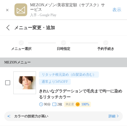
MEZONメゾン/美容室定額（サブスク）サ
×
表示
ービス
入手 -
Google Play
メニュー変更・追加
メニュー選択
日時指定
予約手続き
MEZONメニュー
リタッチ根元染め（白髪染め含む）
通常より
54
%OFF
きれいなグラデーションで毛先まで均一に染め
るリタッチカラー
90分
2枚
100%
満足度
カラーの技術力が高い
詳細