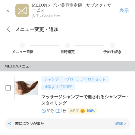
MEZONメゾン/美容室定額（サブスク）サ
×
表示
ービス
入手 -
Google Play
メニュー変更・追加
メニュー選択
日時指定
予約手続き
MEZONメニュー
シャンプー・ブロー、アイロンセット
通常より
25
%OFF
マッサージシャンプーで癒されるシャンプー・
スタイリング
60分
1枚
100%
満足度
髪ににツヤが出た
詳細