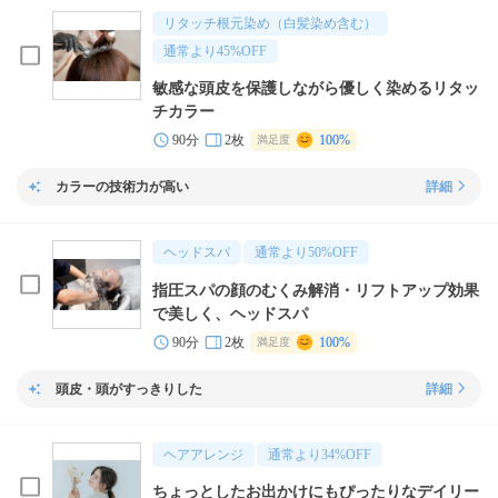
リタッチ根元染め（白髪染め含む）
通常より
45
%OFF
敏感な頭皮を保護しながら優しく染めるリタッ
チカラー
90分
2枚
100%
満足度
カラーの技術力が高い
詳細
ヘッドスパ
通常より
50
%OFF
指圧スパの顔のむくみ解消・リフトアップ効果
で美しく、ヘッドスパ
90分
2枚
100%
満足度
頭皮・頭がすっきりした
詳細
ヘアアレンジ
通常より
34
%OFF
ちょっとしたお出かけにもぴったりなデイリー