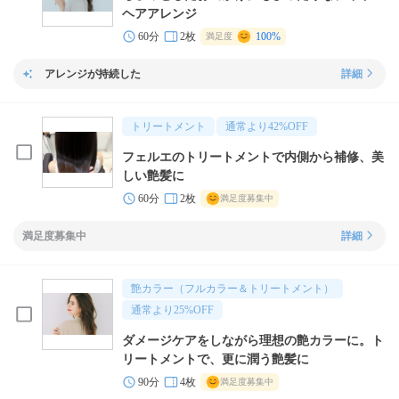
ヘアアレンジ
60分
2枚
100%
満足度
アレンジが持続した
詳細
トリートメント
通常より
42
%OFF
フェルエのトリートメントで内側から補修、美
しい艶髪に
60分
2枚
満足度募集中
満足度募集中
詳細
艶カラー（フルカラー＆トリートメント）
通常より
25
%OFF
ダメージケアをしながら理想の艶カラーに。ト
リートメントで、更に潤う艶髪に
90分
4枚
満足度募集中