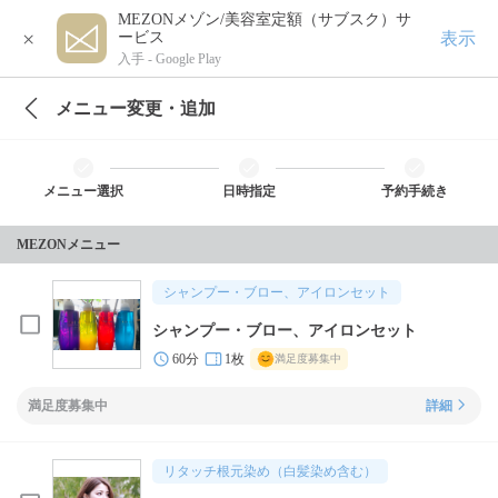
MEZONメゾン/美容室定額（サブスク）サ
×
表示
ービス
入手 -
Google Play
メニュー変更・追加
メニュー選択
日時指定
予約手続き
MEZONメニュー
シャンプー・ブロー、アイロンセット
シャンプー・ブロー、アイロンセット
60分
1枚
満足度募集中
満足度募集中
詳細
リタッチ根元染め（白髪染め含む）