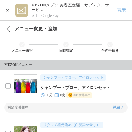
MEZONメゾン/美容室定額（サブスク）サ
×
表示
ービス
入手 -
Google Play
メニュー変更・追加
メニュー選択
日時指定
予約手続き
MEZONメニュー
シャンプー・ブロー、アイロンセット
シャンプー・ブロー、アイロンセット
60分
1枚
満足度募集中
満足度募集中
詳細
リタッチ根元染め（白髪染め含む）