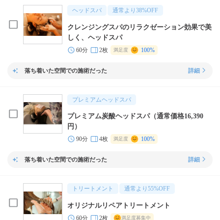
ヘッドスパ
通常より
38
%OFF
クレンジングスパのリラクゼーション効果で美
しく、ヘッドスパ
60分
2枚
100%
満足度
落ち着いた空間での施術だった
詳細
プレミアムヘッドスパ
プレミアム炭酸ヘッドスパ（通常価格16,390
円）
90分
4枚
100%
満足度
落ち着いた空間での施術だった
詳細
トリートメント
通常より
55
%OFF
オリジナルリペアトリートメント
60分
2枚
満足度募集中