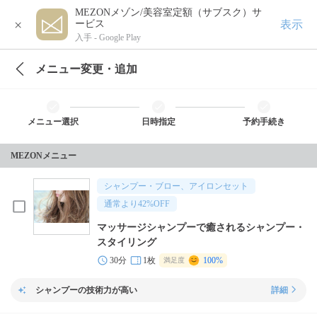
MEZONメゾン/美容室定額（サブスク）サ
×
表示
ービス
入手 -
Google Play
メニュー変更・追加
メニュー選択
日時指定
予約手続き
MEZONメニュー
シャンプー・ブロー、アイロンセット
通常より
42
%OFF
マッサージシャンプーで癒されるシャンプー・
スタイリング
30分
1枚
100%
満足度
シャンプーの技術力が高い
詳細